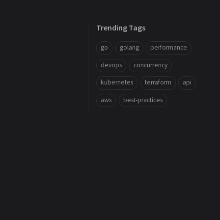
Trending Tags
go
golang
performance
devops
concurrency
kubernetes
terraform
api
aws
best-practices