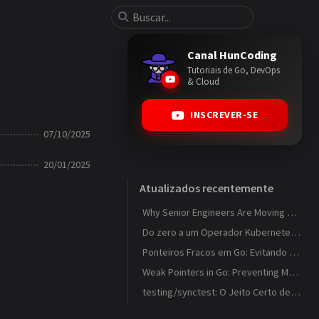
Canal HunCoding
Tutoriais de Go, DevOps
& Cloud
INSCREVER-SE
07/10/2025
20/01/2025
Atualizados recentemente
Why Senior Engineers Are Moving Away from MVC in Go
Do zero a um Operador Kubernetes que observa ConfigMaps
Ponteiros Fracos em Go: Evitando Memory Leaks em Caches com weak.Pointer
Weak Pointers in Go: Preventing Memory Leaks in Caches with weak.Pointer
testing/synctest: O Jeito Certo de Testar Código Concorrente em Go