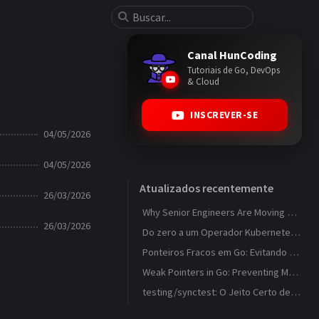
Canal HunCoding
Tutoriais de Go, DevOps
& Cloud
INSCREVER-SE
04/05/2026
04/05/2026
Atualizados recentemente
26/03/2026
Why Senior Engineers Are Moving Away from MVC in Go
26/03/2026
Do zero a um Operador Kubernetes que observa ConfigMaps
Ponteiros Fracos em Go: Evitando Memory Leaks em Caches com weak.Pointer
Weak Pointers in Go: Preventing Memory Leaks in Caches with weak.Pointer
testing/synctest: O Jeito Certo de Testar Código Concorrente em Go