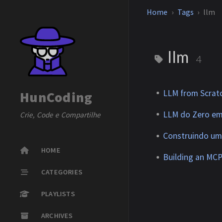
Home
Tags
llm
llm
4
LLM from Scrat
HunCoding
LLM do Zero em
Crie, Code e Compartilhe
Construindo um
HOME
Building an MCP
CATEGORIES
PLAYLISTS
ARCHIVES