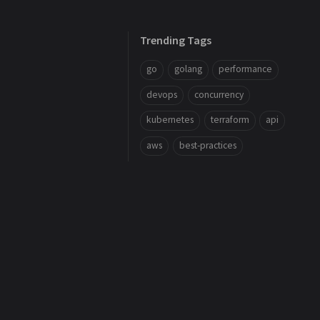
Trending Tags
go
golang
performance
devops
concurrency
kubernetes
terraform
api
aws
best-practices