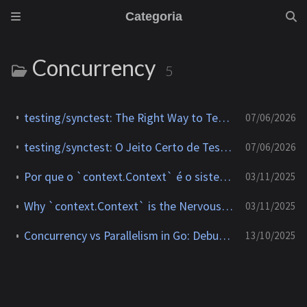
Categoria
Concurrency
5
testing/synctest: The Right Way to Test Concurrent Go Code
07/06/2026
testing/synctest: O Jeito Certo de Testar Código Concorrente em Go
07/06/2026
Por que o `context.Context` é o sistema nervoso do Go moderno
03/11/2025
Why `context.Context` is the Nervous System of Modern Go
03/11/2025
Concurrency vs Parallelism in Go: Debunking Performance Myths
13/10/2025