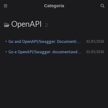
Categoria
OpenAPI
2
Go and OpenAPI/Swagger: Documenting REST APIs the Right Way
01/03/2026
Go e OpenAPI/Swagger: documentando APIs REST do jeito certo
01/03/2026