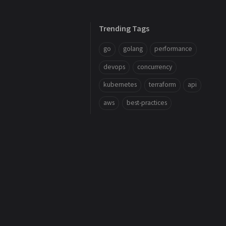
Trending Tags
go
golang
performance
devops
concurrency
kubernetes
terraform
api
aws
best-practices