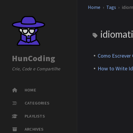
Home
Tags
idiom
idiomat
Como Escrever C
HunCoding
How to Write Id
Crie, Code e Compartilhe
HOME
CATEGORIES
PLAYLISTS
ARCHIVES