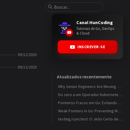
Canal HunCoding
Tutoriais de Go, DevOps
& Cloud
INSCREVER-SE
09/12/2025
09/12/2025
Atualizados recentemente
Why Senior Engineers Are Moving Away from MVC in Go
Do zero a um Operador Kubernetes que observa ConfigMaps
Ponteiros Fracos em Go: Evitando Memory Leaks em Caches com weak.Pointer
Weak Pointers in Go: Preventing Memory Leaks in Caches with weak.Pointer
testing/synctest: O Jeito Certo de Testar Código Concorrente em Go