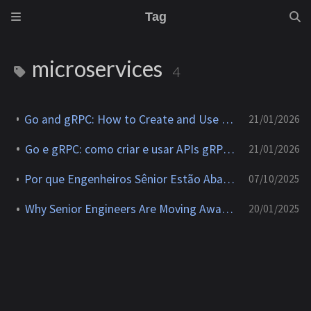
Tag
microservices
4
Go and gRPC: How to Create and Use gRPC APIs from Scratch
21/01/2026
Go e gRPC: como criar e usar APIs gRPC do zero
21/01/2026
Por que Engenheiros Sênior Estão Abandonando MVC em Go
07/10/2025
Why Senior Engineers Are Moving Away from MVC in Go
20/01/2025