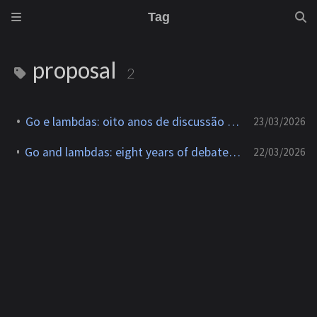
Tag
proposal
2
Go e lambdas: oito anos de discussão na issue #21498
23/03/2026
Go and lambdas: eight years of debate around issue #21498
22/03/2026