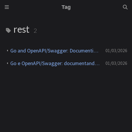
Tag
rest
2
Go and OpenAPI/Swagger: Documenting REST APIs the Right Way
01/03/2026
Go e OpenAPI/Swagger: documentando APIs REST do jeito certo
01/03/2026