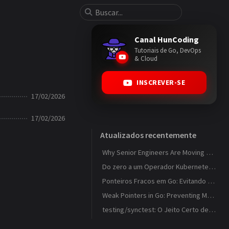
Canal HunCoding
Tutoriais de Go, DevOps
& Cloud
INSCREVER-SE
17/02/2026
17/02/2026
Atualizados recentemente
Why Senior Engineers Are Moving Away from MVC in Go
Do zero a um Operador Kubernetes que observa ConfigMaps
Ponteiros Fracos em Go: Evitando Memory Leaks em Caches com weak.Pointer
Weak Pointers in Go: Preventing Memory Leaks in Caches with weak.Pointer
testing/synctest: O Jeito Certo de Testar Código Concorrente em Go