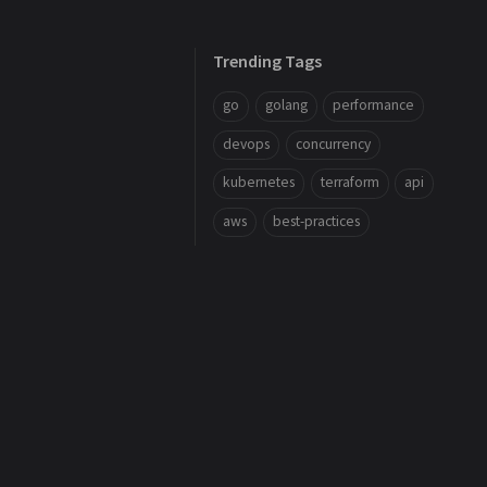
Trending Tags
go
golang
performance
devops
concurrency
kubernetes
terraform
api
aws
best-practices