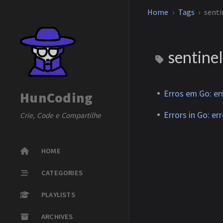
Home
Tags
senti
sentine
Erros em Go: err
HunCoding
Errors in Go: er
Crie, Code e Compartilhe
HOME
CATEGORIES
PLAYLISTS
ARCHIVES